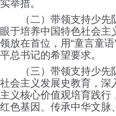
实举措。
（二）带领支持少先队
眼于培养中国特色社会主
领放在首位，用“童言童
平总书记的希望要求。
（三）带领支持少先队
社会主义发展史教育，深
主义核心价值观培育践行
红色基因、传承中华文脉