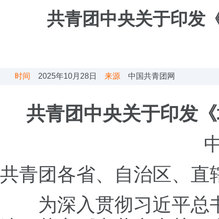
共青团中央关于印发
时间
2025年10月28日
来源
中国共青团网
共青团中央关于印发《
中
共青团各省、自治区、直
为深入贯彻习近平总书