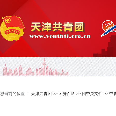
您当前的位置 ：
天津共青团
>>
团务百科
>>
团中央文件
>>
中