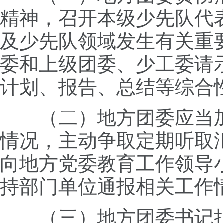
精神，召开本级少先队代
及少先队领域发生有关重
委和上级团委、少工委请
计划、报告、总结等综合
（二）地方团委应当加
情况，主动争取定期听取
向地方党委教育工作领导
持部门单位通报相关工作
（三）地方团委书记担