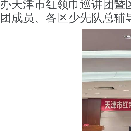
办天津市红领巾巡讲团暨
团成员、各区少先队总辅